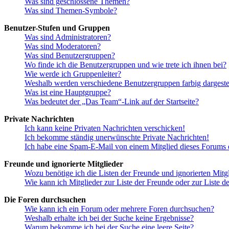
Was sind geschlossene Themen?
Was sind Themen-Symbole?
Benutzer-Stufen und Gruppen
Was sind Administratoren?
Was sind Moderatoren?
Was sind Benutzergruppen?
Wo finde ich die Benutzergruppen und wie trete ich ihnen bei?
Wie werde ich Gruppenleiter?
Weshalb werden verschiedene Benutzergruppen farbig dargestel
Was ist eine Hauptgruppe?
Was bedeutet der „Das Team“-Link auf der Startseite?
Private Nachrichten
Ich kann keine Privaten Nachrichten verschicken!
Ich bekomme ständig unerwünschte Private Nachrichten!
Ich habe eine Spam-E-Mail von einem Mitglied dieses Forums e
Freunde und ignorierte Mitglieder
Wozu benötige ich die Listen der Freunde und ignorierten Mitg
Wie kann ich Mitglieder zur Liste der Freunde oder zur Liste d
Die Foren durchsuchen
Wie kann ich ein Forum oder mehrere Foren durchsuchen?
Weshalb erhalte ich bei der Suche keine Ergebnisse?
Warum bekomme ich bei der Suche eine leere Seite?