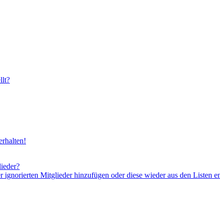
lt?
rhalten!
lieder?
er ignorierten Mitglieder hinzufügen oder diese wieder aus den Listen e