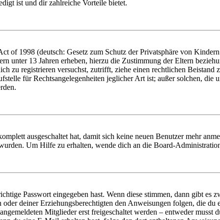
igt ist und dir zahlreiche Vorteile bietet.
t of 1998 (deutsch: Gesetz zum Schutz der Privatsphäre von Kindern i
ern unter 13 Jahren erheben, hierzu die Zustimmung der Eltern bezieh
dich zu registrieren versuchst, zutrifft, ziehe einen rechtlichen Beista
stelle für Rechtsangelegenheiten jeglicher Art ist; außer solchen, die
erden.
 komplett ausgeschaltet hat, damit sich keine neuen Benutzer mehr anm
 wurden. Um Hilfe zu erhalten, wende dich an die Board-Administratio
richtige Passwort eingegeben hast. Wenn diese stimmen, dann gibt es
ern oder deiner Erziehungsberechtigten den Anweisungen folgen, die du e
 angemeldeten Mitglieder erst freigeschaltet werden – entweder musst du