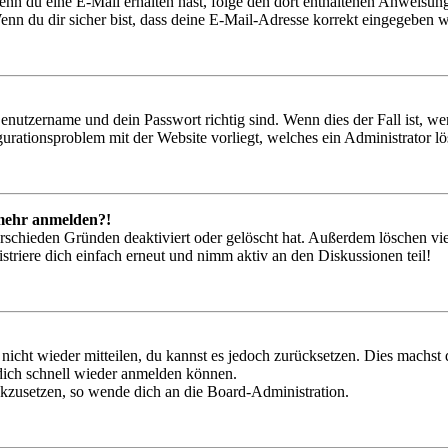
. Wenn du eine E-Mail erhalten hast, folge den dort enthaltenen Anweis
nn du dir sicher bist, dass deine E-Mail-Adresse korrekt eingegeben w
Benutzername und dein Passwort richtig sind. Wenn dies der Fall ist, w
igurationsproblem mit der Website vorliegt, welches ein Administrator l
t mehr anmelden?!
rschieden Gründen deaktiviert oder gelöscht hat. Außerdem löschen vie
triere dich einfach erneut und nimm aktiv an den Diskussionen teil!
 nicht wieder mitteilen, du kannst es jedoch zurücksetzen. Dies machs
 dich schnell wieder anmelden können.
ückzusetzen, so wende dich an die Board-Administration.