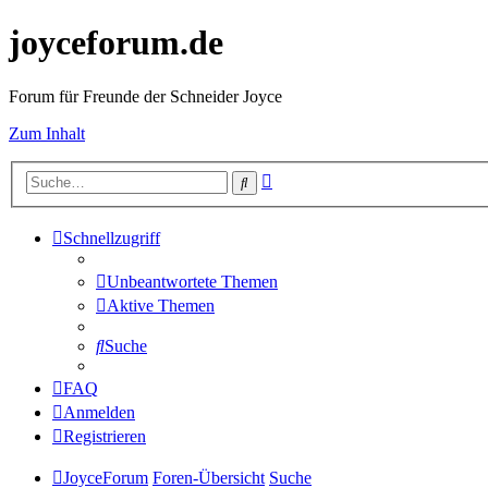
joyceforum.de
Forum für Freunde der Schneider Joyce
Zum Inhalt
Erweiterte
Suche
Suche
Schnellzugriff
Unbeantwortete Themen
Aktive Themen
Suche
FAQ
Anmelden
Registrieren
JoyceForum
Foren-Übersicht
Suche