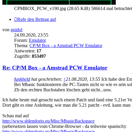
CPMBOX_PCW_v190.jpg (28.65 KiB) 586614 mal betrachte
Rufe den Beitrag auf
von
guidol
24.09.2020, 23:55
Forum:
Emulator
Thema:
CP/M Box - a Amstrad PCW Emulator
Antworten:
17
Zugriffe:
853497
Re: CP/M Box - a Amstrad PCW Emulator
funkheld
hat geschrieben:
↑
21.08.2020, 13:55
Ich habe den Em
Bei Mbasic funktionieren die PC-Tasten nicht so wie es sein sol
Zb den rechten Buchstaben löschen geht nicht...usw.
Ich habe heute mal gesucht nach einem Patch und fand eine 5.21er V
Dort gibt es eine Anleitung, wie man die 5.21 patcht - evtl. kann man
Schau mal auf
http://www.sblendorio.eu/Misc/MbasicBackspace
(uebersetzen lassen vom Chrome-Browser - da teilweise spanisch):
http://www.sblendorio.eu/Misc/MbasicBackspace