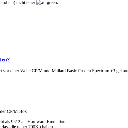
nd ich) nicht teuer
fen?
rt vor einer Weile CP/M und Mallard Basic für den Spectrum +3 gekauft
in der CP/M-Box
cht als 9512 als Hardware-Emulation.
 dass die ueber 700Kb haben.