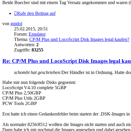
Beide Buecher sind mit einem Tag Versatz angekommen und waren (fa
Rufe den Beitrag auf
von
guidol
25.02.2015, 20:51
Forum:
Emulator
Thema:
CP/M Plus und LocoScript Disk Images legal kaufen?
Antworten:
2
Zugriffe:
83255
Re: CP/M Plus und LocoScript Disk Images legal kau
schombi hat geschrieben:
Der Händler ist in Ordnung. Hatte do
Habe mir nun folgende Disks gegoennt:
LocoScript V4.10 complete 5GBP
CP/M Plus 2,50GBP
CP/M Plus Utils 2GBP
PCW Tools 2GBP
Erst hatte ich einen Gedankenfehler beim starten der .DSK-Images 
Als normaler 8256/8512 wollten die Images nicht starten und auch ni
Dann habe ich mir nochmal die Images angesehen und dabei gesehen,