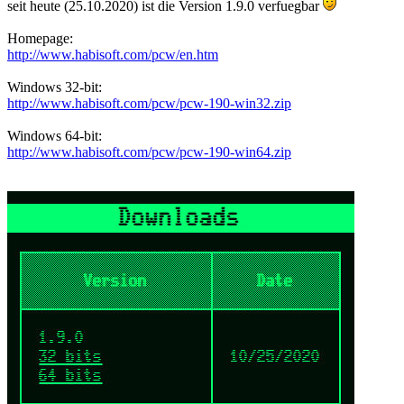
seit heute (25.10.2020) ist die Version 1.9.0 verfuegbar
Homepage:
http://www.habisoft.com/pcw/en.htm
Windows 32-bit:
http://www.habisoft.com/pcw/pcw-190-win32.zip
Windows 64-bit:
http://www.habisoft.com/pcw/pcw-190-win64.zip