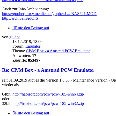
Auch zur Info/Archivierung:
https://gopherproxy.meulie.net/gopher.f ... BAS521.MOD
http://archive.is/rdOrS
Rufe den Beitrag auf
von
guidol
18.12.2019, 18:00
Forum:
Emulator
Thema:
CP/M Box - a Amstrad PCW Emulator
Antworten:
17
Zugriffe:
853497
Re: CP/M Box - a Amstrad PCW Emulator
seit 01.09.2019 gibt es die Version 1.8.5ß - Maintenance Version - O
wieder als
64bit:
http://habisoft.com/pcw/pcw-185-win64.zip
oder
32bit:
http://habisoft.com/pcw/pcw-185-win32.zip
Rufe den Beitrag auf