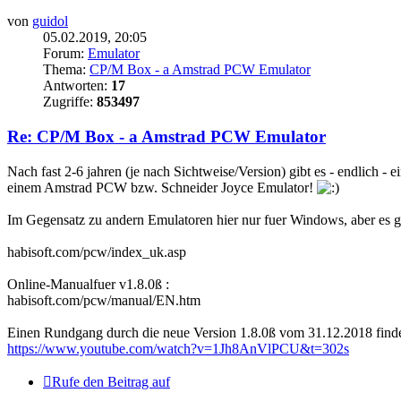
von
guidol
05.02.2019, 20:05
Forum:
Emulator
Thema:
CP/M Box - a Amstrad PCW Emulator
Antworten:
17
Zugriffe:
853497
Re: CP/M Box - a Amstrad PCW Emulator
Nach fast 2-6 jahren (je nach Sichtweise/Version) gibt es - endlich 
einem Amstrad PCW bzw. Schneider Joyce Emulator!
Im Gegensatz zu andern Emulatoren hier nur fuer Windows, aber es gi
habisoft.com/pcw/index_uk.asp
Online-Manualfuer v1.8.0ß :
habisoft.com/pcw/manual/EN.htm
Einen Rundgang durch die neue Version 1.8.0ß vom 31.12.2018 find
https://www.youtube.com/watch?v=1Jh8AnVlPCU&t=302s
Rufe den Beitrag auf