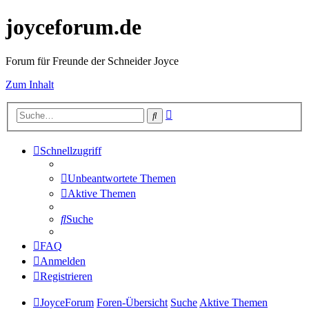
joyceforum.de
Forum für Freunde der Schneider Joyce
Zum Inhalt
Erweiterte
Suche
Suche
Schnellzugriff
Unbeantwortete Themen
Aktive Themen
Suche
FAQ
Anmelden
Registrieren
JoyceForum
Foren-Übersicht
Suche
Aktive Themen