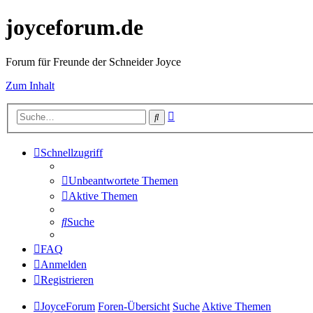
joyceforum.de
Forum für Freunde der Schneider Joyce
Zum Inhalt
Erweiterte
Suche
Suche
Schnellzugriff
Unbeantwortete Themen
Aktive Themen
Suche
FAQ
Anmelden
Registrieren
JoyceForum
Foren-Übersicht
Suche
Aktive Themen