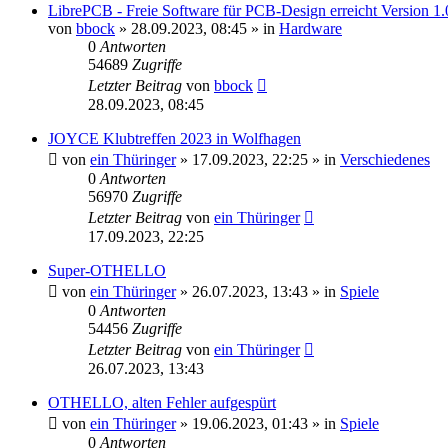
LibrePCB - Freie Software für PCB-Design erreicht Version 1.
von
bbock
»
28.09.2023, 08:45
» in
Hardware
0
Antworten
54689
Zugriffe
Letzter Beitrag
von
bbock
28.09.2023, 08:45
JOYCE Klubtreffen 2023 in Wolfhagen
von
ein Thüringer
»
17.09.2023, 22:25
» in
Verschiedenes
0
Antworten
56970
Zugriffe
Letzter Beitrag
von
ein Thüringer
17.09.2023, 22:25
Super-OTHELLO
von
ein Thüringer
»
26.07.2023, 13:43
» in
Spiele
0
Antworten
54456
Zugriffe
Letzter Beitrag
von
ein Thüringer
26.07.2023, 13:43
OTHELLO, alten Fehler aufgespürt
von
ein Thüringer
»
19.06.2023, 01:43
» in
Spiele
0
Antworten