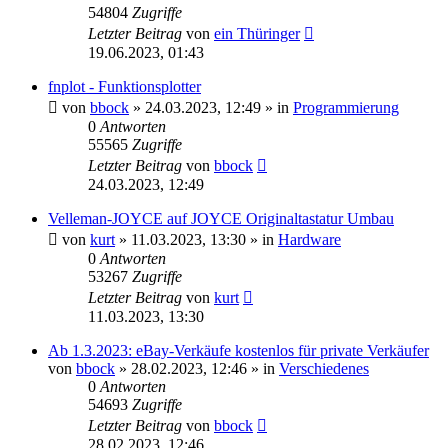
54804
Zugriffe
Letzter Beitrag
von
ein Thüringer
19.06.2023, 01:43
fnplot - Funktionsplotter
von
bbock
»
24.03.2023, 12:49
» in
Programmierung
0
Antworten
55565
Zugriffe
Letzter Beitrag
von
bbock
24.03.2023, 12:49
Velleman-JOYCE auf JOYCE Originaltastatur Umbau
von
kurt
»
11.03.2023, 13:30
» in
Hardware
0
Antworten
53267
Zugriffe
Letzter Beitrag
von
kurt
11.03.2023, 13:30
Ab 1.3.2023: eBay-Verkäufe kostenlos für private Verkäufer
von
bbock
»
28.02.2023, 12:46
» in
Verschiedenes
0
Antworten
54693
Zugriffe
Letzter Beitrag
von
bbock
28.02.2023, 12:46