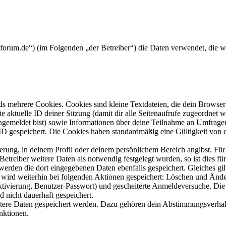
ceforum.de“) (im Folgenden „der Betreiber“) die Daten verwendet, di
s mehrere Cookies. Cookies sind kleine Textdateien, die dein Browser 
ie aktuelle ID deiner Sitzung (damit dir alle Seitenaufrufe zugeordnet
angemeldet bist) sowie Informationen über deine Teilnahme an Umfragen
ID gespeichert. Die Cookies haben standardmäßig eine Gültigkeit von e
ierung, in deinem Profil oder deinem persönlichem Bereich angibst. Für
reiber weitere Daten als notwendig festgelegt wurden, so ist dies für 
 werden die dort eingegebenen Daten ebenfalls gespeichert. Gleiches gi
e wird weiterhin bei folgenden Aktionen gespeichert: Löschen und Änd
ktivierung, Benutzer-Passwort) und gescheiterte Anmeldeversuche. D
d nicht dauerhaft gespeichert.
eitere Daten gespeichert werden. Dazu gehören dein Abstimmungsverhal
nktionen.