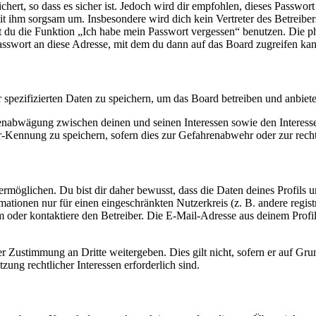
ert, so dass es sicher ist. Jedoch wird dir empfohlen, dieses Passwor
it ihm sorgsam um. Insbesondere wird dich kein Vertreter des Betreibe
nst du die Funktion „Ich habe mein Passwort vergessen“ benutzen. Di
asswort an diese Adresse, mit dem du dann auf das Board zugreifen kan
r spezifizierten Daten zu speichern, um das Board betreiben und anbiet
ssenabwägung zwischen deinen und seinen Interessen sowie den Interes
-Kennung zu speichern, sofern dies zur Gefahrenabwehr oder zur recht
möglichen. Du bist dir daher bewusst, dass die Daten deines Profils und
mationen nur für einen eingeschränkten Nutzerkreis (z. B. andere regist
oder kontaktiere den Betreiber. Die E-Mail-Adresse aus deinem Profil 
r Zustimmung an Dritte weitergeben. Dies gilt nicht, sofern er auf Gr
zung rechtlicher Interessen erforderlich sind.