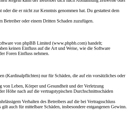
chten Regeln kann der Betreiber dich nach Abmahnung zeitweise oder
hat oder die er nicht zur Kenntnis genommen hat. Du gestattest dem
dem Betreiber oder einem Dritten Schaden zuzufügen.
-Software von phpBB Limited (www.phpbb.com) handelt;
en keinen Einfluss auf die Art und Weise, wie die Software
der Foren Einfluss nehmen.
 (Kardinalpflichten) nur für Schäden, die auf ein vorsätzliches oder
ung von Leben, Körper und Gesundheit und der Verletzung
 der Höhe nach auf die vertragstypischen Durchschnittsschäden
rlässigem Verhalten des Betreibers auf die bei Vertragsschluss
 gilt auch für mittelbare Schäden, insbesondere entgangenen Gewinn.