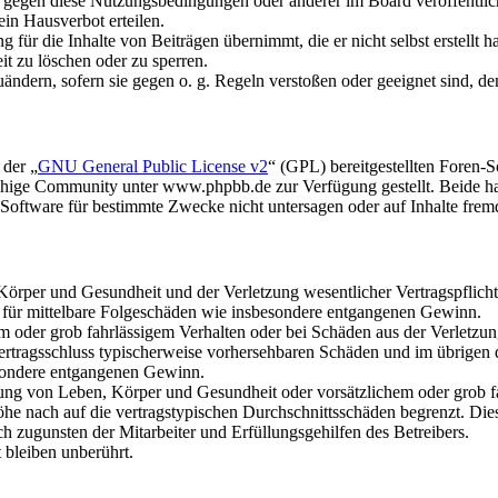
n gegen diese Nutzungsbedingungen oder anderer im Board veröffentli
in Hausverbot erteilen.
für die Inhalte von Beiträgen übernimmt, die er nicht selbst erstellt 
it zu löschen oder zu sperren.
uändern, sofern sie gegen o. g. Regeln verstoßen oder geeignet sind, 
 der „
GNU General Public License v2
“ (GPL) bereitgestellten Foren
hige Community unter www.phpbb.de zur Verfügung gestellt. Beide hab
oftware für bestimmte Zwecke nicht untersagen oder auf Inhalte frem
rper und Gesundheit und der Verletzung wesentlicher Vertragspflichten
ch für mittelbare Folgeschäden wie insbesondere entgangenen Gewinn.
em oder grob fahrlässigem Verhalten oder bei Schäden aus der Verletz
i Vertragsschluss typischerweise vorhersehbaren Schäden und im übrigen
besondere entgangenen Gewinn.
ng von Leben, Körper und Gesundheit oder vorsätzlichem oder grob fah
e nach auf die vertragstypischen Durchschnittsschäden begrenzt. Dies
h zugunsten der Mitarbeiter und Erfüllungsgehilfen des Betreibers.
bleiben unberührt.