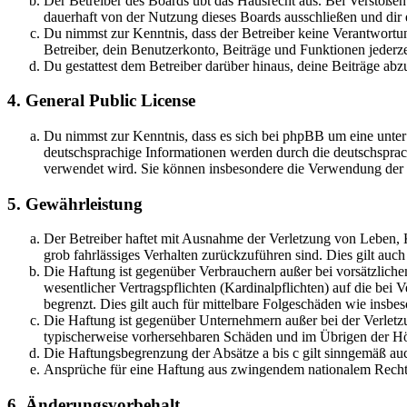
Der Betreiber des Boards übt das Hausrecht aus. Bei Verstöße
dauerhaft von der Nutzung dieses Boards ausschließen und dir e
Du nimmst zur Kenntnis, dass der Betreiber keine Verantwortung 
Betreiber, dein Benutzerkonto, Beiträge und Funktionen jederze
Du gestattest dem Betreiber darüber hinaus, deine Beiträge abz
4. General Public License
Du nimmst zur Kenntnis, dass es sich bei phpBB um eine unter
deutschsprachige Informationen werden durch die deutschsprac
verwendet wird. Sie können insbesondere die Verwendung der S
5. Gewährleistung
Der Betreiber haftet mit Ausnahme der Verletzung von Leben, Kö
grob fahrlässiges Verhalten zurückzuführen sind. Dies gilt au
Die Haftung ist gegenüber Verbrauchern außer bei vorsätzlich
wesentlicher Vertragspflichten (Kardinalpflichten) auf die be
begrenzt. Dies gilt auch für mittelbare Folgeschäden wie ins
Die Haftung ist gegenüber Unternehmern außer bei der Verletzu
typischerweise vorhersehbaren Schäden und im Übrigen der Höh
Die Haftungsbegrenzung der Absätze a bis c gilt sinngemäß auc
Ansprüche für eine Haftung aus zwingendem nationalem Recht 
6. Änderungsvorbehalt