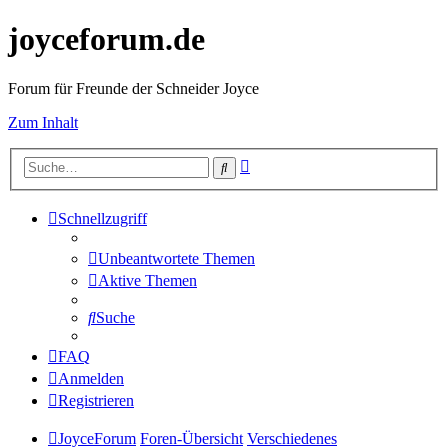
joyceforum.de
Forum für Freunde der Schneider Joyce
Zum Inhalt
Erweiterte
Suche
Suche
Schnellzugriff
Unbeantwortete Themen
Aktive Themen
Suche
FAQ
Anmelden
Registrieren
JoyceForum
Foren-Übersicht
Verschiedenes