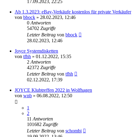
17.09.2023, 22:25
Ab 1.3.2023: eBay-Verkäufe kostenlos für private Verkäufer
von
bbock
»
28.02.2023, 12:46
0
Antworten
54702
Zugriffe
Letzter Beitrag
von
bbock
28.02.2023, 12:46
Joyce Systemdisketten
von
tfhh
»
01.12.2022, 15:35
2
Antworten
42372
Zugriffe
Letzter Beitrag
von
tfhh
02.12.2022, 17:39
JOYCE Klubtreffen 2022 in Wolfhagen
von
wnb
»
06.08.2022, 12:50
1
2
11
Antworten
101682
Zugriffe
Letzter Beitrag
von
schombi
19.09.2022, 13:46