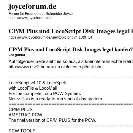
joyceforum.de
Forum für Freunde der Schneider Joyce
https://www.joyceforum.de/
CP/M Plus und LocoScript Disk Images legal 
https://www.joyceforum.de/viewtopic.php?f=10&t=14
CP/M Plus und LocoScript Disk Images legal kaufen?
von
guidol
Auf folgender Seite sieht es so aus, als koennte man echte Retr
http://www.rise2themax.co.uk/locoscript/dsk.htm
==============================================
LocoScript v4.10 & LocoSpell
with LocoFile & LocoMail
For the complete Loco PCW System.
Note> This is a ready-to-run start-of-day system.
==============================================
CP/M PLUS
AMSTRAD PCW
The final version of CP/M PLUS for the PCW.
==============================================
PCW TOOLS