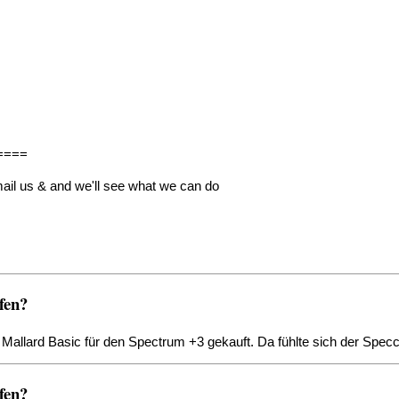
====
mail us & and we'll see what we can do
fen?
 Mallard Basic für den Spectrum +3 gekauft. Da fühlte sich der Spec
fen?