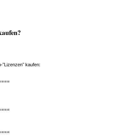
kaufen?
o-"Lizenzen" kaufen:
====
====
====