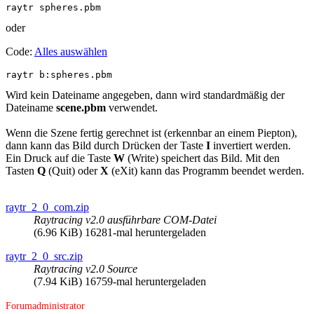
raytr spheres.pbm
oder
Code:
Alles auswählen
raytr b:spheres.pbm
Wird kein Dateiname angegeben, dann wird standardmäßig der
Dateiname
scene.pbm
verwendet.
Wenn die Szene fertig gerechnet ist (erkennbar an einem Piepton),
dann kann das Bild durch Drücken der Taste
I
invertiert werden.
Ein Druck auf die Taste
W
(Write) speichert das Bild. Mit den
Tasten
Q
(Quit) oder
X
(eXit) kann das Programm beendet werden.
raytr_2_0_com.zip
Raytracing v2.0 ausführbare COM-Datei
(6.96 KiB) 16281-mal heruntergeladen
raytr_2_0_src.zip
Raytracing v2.0 Source
(7.94 KiB) 16759-mal heruntergeladen
Forumadministrator